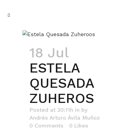
18 Jul
ESTELA
QUESADA
ZUHEROS
Posted at 20:11h
in
by
Andrés Arturo Ávila Muñoz
0 Comments
0
Likes