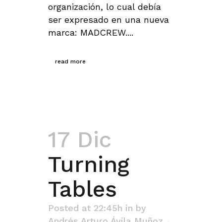
organización, lo cual debía
ser expresado en una nueva
marca: MADCREW....
read more
17 Dic
Turning
Tables
Posted at 22:45h
in
by
Andrés Arturo Ávila Muñoz