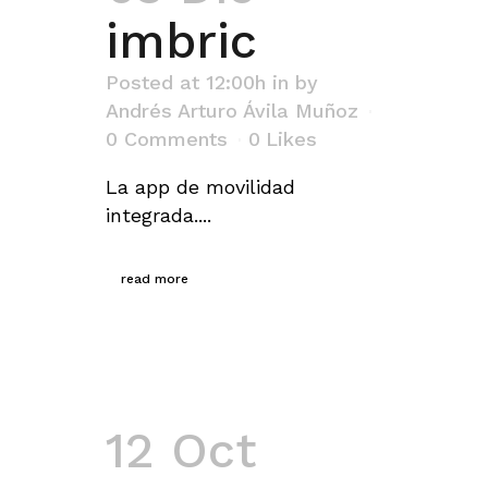
imbric
Posted at 12:00h
in
by
Andrés Arturo Ávila Muñoz
0 Comments
0
Likes
La app de movilidad
integrada....
read more
12 Oct