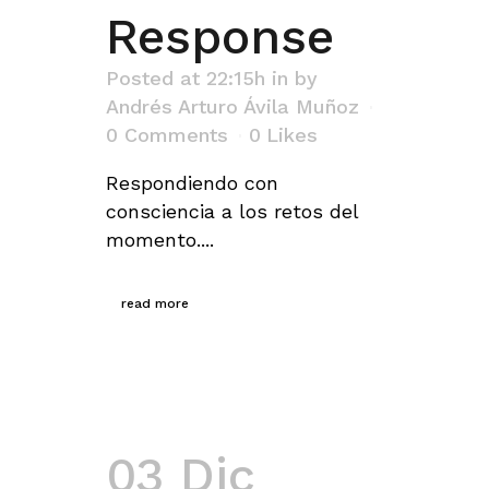
Response
Posted at 22:15h
in
by
Andrés Arturo Ávila Muñoz
0 Comments
0
Likes
Respondiendo con
consciencia a los retos del
momento....
read more
03 Dic