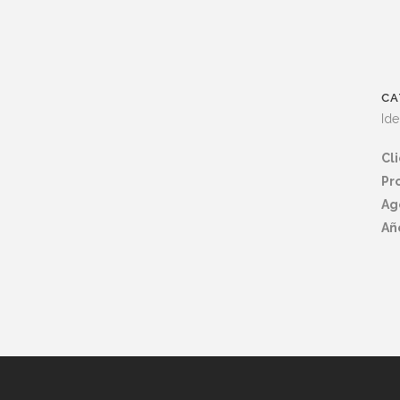
CA
Ide
Cl
Pr
Ag
Añ