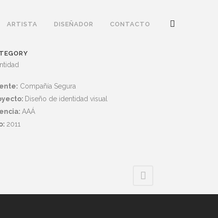
ARTISTA
DISEÑADOR
CONTACTO
TEGORY
ntidad
iente:
Compañía Segura
oyecto:
Diseño de identidad visual
encia:
AAÁ
o:
2011