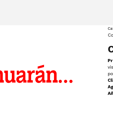
Ca
Co
Pr
vi
po
Cl
Ag
Añ