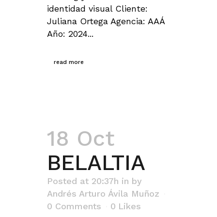
identidad visual Cliente:
Juliana Ortega Agencia: AAÁ
Año: 2024...
read more
18 Oct
BELALTIA
Posted at 20:37h
in
by
Andrés Arturo Ávila Muñoz
0 Comments
0
Likes