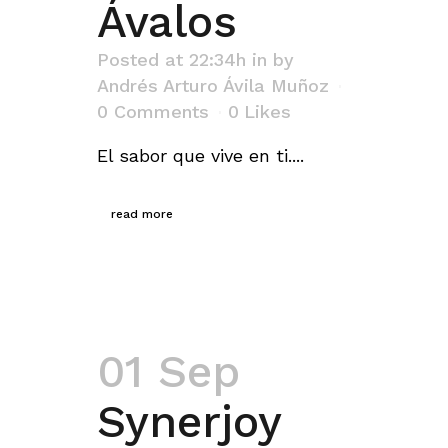
Ávalos
Posted at 22:34h
in
by
Andrés Arturo Ávila Muñoz
0 Comments
0
Likes
El sabor que vive en ti....
read more
01 Sep
Synerjoy