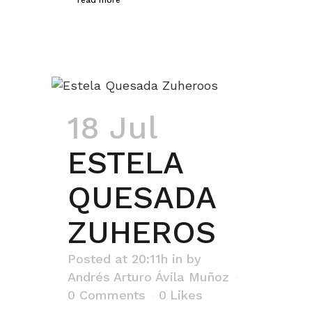
read more
18 Jul
ESTELA
QUESADA
ZUHEROS
Posted at 20:11h
in
by
Andrés Arturo Ávila Muñoz
0 Comments
0
Likes