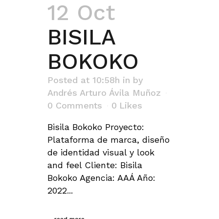
12 Oct
BISILA
BOKOKO
Posted at 10:58h
in
by
Andrés Arturo Ávila Muñoz
0 Comments
0
Likes
Bisila Bokoko Proyecto:
Plataforma de marca, diseño
de identidad visual y look
and feel Cliente: Bisila
Bokoko Agencia: AAÁ Año:
2022...