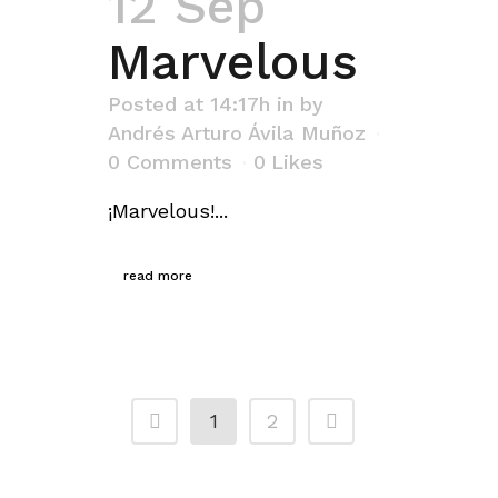
12 Sep
Marvelous
Posted at 14:17h
in
by
Andrés Arturo Ávila Muñoz
0 Comments
0
Likes
¡Marvelous!...
read more
1
2