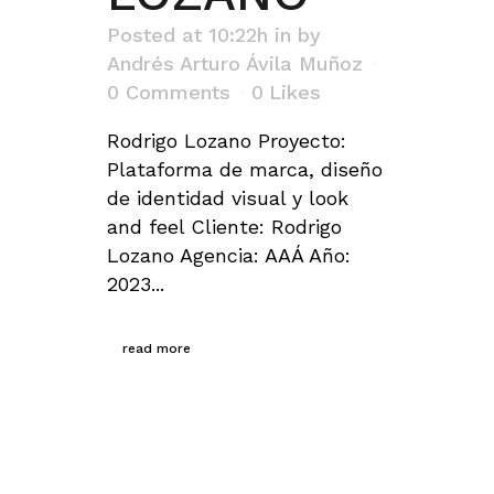
Posted at 10:22h
in
by
Andrés Arturo Ávila Muñoz
0 Comments
0
Likes
Rodrigo Lozano Proyecto:
Plataforma de marca, diseño
de identidad visual y look
and feel Cliente: Rodrigo
Lozano Agencia: AAÁ Año:
2023...
read more