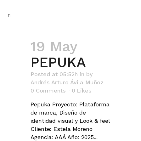
19 May
PEPUKA
Posted at 05:52h
in
by
Andrés Arturo Ávila Muñoz
0 Comments
0
Likes
Pepuka Proyecto: Plataforma
de marca, Diseño de
identidad visual y Look & feel
Cliente: Estela Moreno
Agencia: AAÁ Año: 2025...