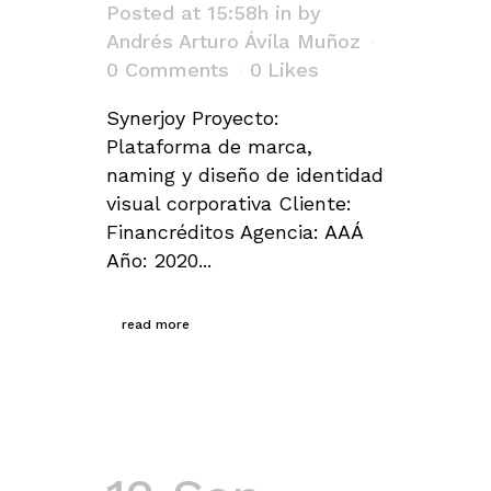
Posted at 15:58h
in
by
Andrés Arturo Ávila Muñoz
0 Comments
0
Likes
Synerjoy Proyecto:
Plataforma de marca,
naming y diseño de identidad
visual corporativa Cliente:
Financréditos Agencia: AAÁ
Año: 2020...
read more