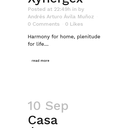
Posted at 22:49h
in
by
Andrés Arturo Ávila Muñoz
0 Comments
0
Likes
Harmony for home, plenitude
for life....
read more
10 Sep
Casa