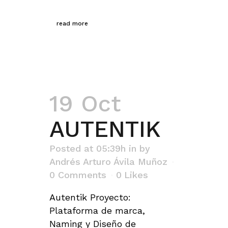
read more
19 Oct
AUTENTIK
Posted at 05:39h
in
by
Andrés Arturo Ávila Muñoz
0 Comments
0
Likes
Autentik Proyecto:
Plataforma de marca,
Naming y Diseño de