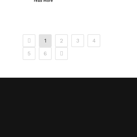
read more
1
2
3
4
5
6