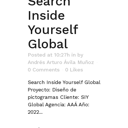
Search
Inside
Yourself
Global
Posted at 10:27h
in
by
Andrés Arturo Ávila Muñoz
0 Comments
0
Likes
Search Inside Yourself Global
Proyecto: Diseño de
pictogramas Cliente: SIY
Global Agencia: AAÁ Año:
2022...