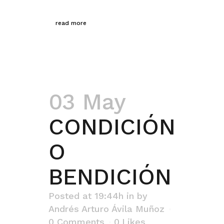
read more
03 May
CONDICIÓN
O
BENDICIÓN
Posted at 19:44h
in
by
Andrés Arturo Ávila Muñoz
0 Comments
0
Likes