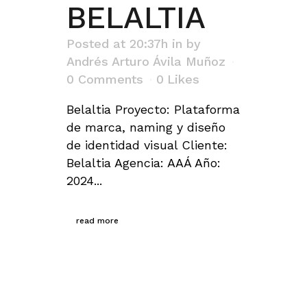
BELALTIA
Posted at 20:37h
in
by
Andrés Arturo Ávila Muñoz
0 Comments
0
Likes
Belaltia Proyecto: Plataforma
de marca, naming y diseño
de identidad visual Cliente:
Belaltia Agencia: AAÁ Año:
2024...
read more