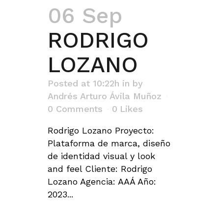
06 Sep
RODRIGO
LOZANO
Posted at 10:22h
in
by
Andrés Arturo Ávila Muñoz
0 Comments
0
Likes
Rodrigo Lozano Proyecto:
Plataforma de marca, diseño
de identidad visual y look
and feel Cliente: Rodrigo
Lozano Agencia: AAÁ Año:
2023...