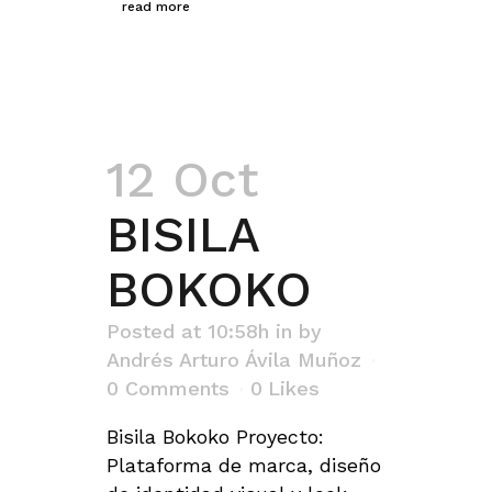
read more
12 Oct
BISILA
BOKOKO
Posted at 10:58h
in
by
Andrés Arturo Ávila Muñoz
0 Comments
0
Likes
Bisila Bokoko Proyecto:
Plataforma de marca, diseño