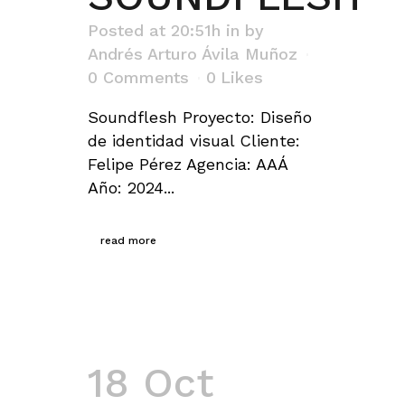
Posted at 20:51h
in
by
Andrés Arturo Ávila Muñoz
0 Comments
0
Likes
Soundflesh Proyecto: Diseño
de identidad visual Cliente:
Felipe Pérez Agencia: AAÁ
Año: 2024...
read more
18 Oct