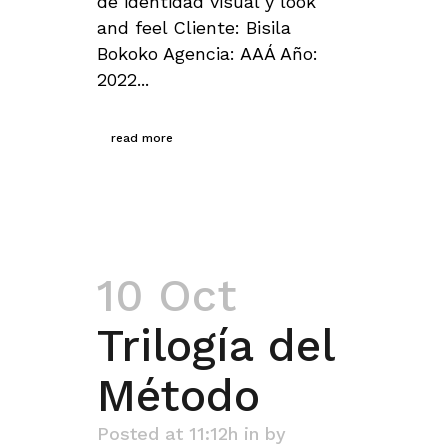
de identidad visual y look
and feel Cliente: Bisila
Bokoko Agencia: AAÁ Año:
2022...
read more
10 Oct
Trilogía del
Método
Posted at 11:12h
in
by