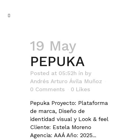
19 May
PEPUKA
Posted at 05:52h
in
by
Andrés Arturo Ávila Muñoz
0 Comments
0
Likes
Pepuka Proyecto: Plataforma
de marca, Diseño de
identidad visual y Look & feel
Cliente: Estela Moreno
Agencia: AAÁ Año: 2025...