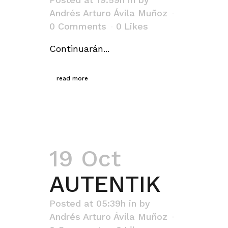
Andrés Arturo Ávila Muñoz
0 Comments
0
Likes
Continuarán...
read more
19 Oct
AUTENTIK
Posted at 05:39h
in
by
Andrés Arturo Ávila Muñoz